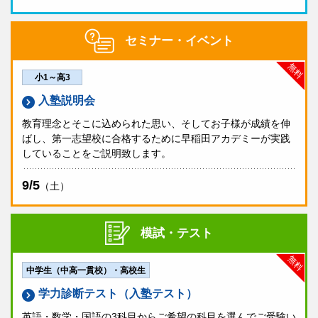
セミナー・イベント
無料
小1～高3
入塾説明会
教育理念とそこに込められた思い、そしてお子様が成績を伸
ばし、第一志望校に合格するために早稲田アカデミーが実践
していることをご説明致します。
9/5
（土）
模試・テスト
無料
中学生（中高一貫校）・高校生
学力診断テスト（入塾テスト）
英語・数学・国語の3科目からご希望の科目を選んでご受験い