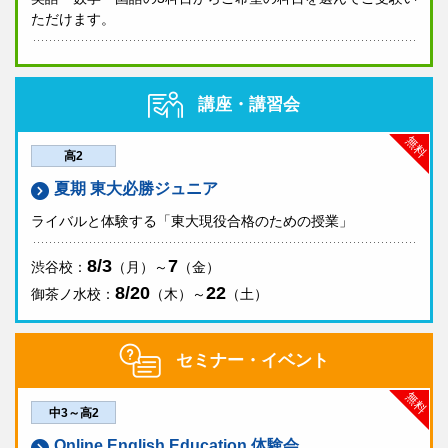
ただけます。
講座・講習会
無料
高2
夏期 東大必勝ジュニア
ライバルと体験する「東大現役合格のための授業」
8/3
7
渋谷校：
（月）～
（金）
8/20
22
御茶ノ水校：
（木）～
（土）
セミナー・イベント
無料
中3～高2
Online English Education 体験会