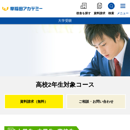
校舎を探す
資料請求
検索
メニュー
大学受験
中学受験
高校受
中学受験
高校受験
大学受験
個別指導
海外·帰国·首都圏外
高校2年生対象コース
英語教室
資料請求（無料）
ご相談・お問い合わせ