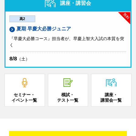
講座・講習会
無料
高2
夏期 早慶大必勝ジュニア
『早慶大必勝コース』担当者が、早慶上智大入試の本質を突
く
8/8
（土）
セミナー・
模試・
講座・
イベント一覧
テスト一覧
講習会一覧