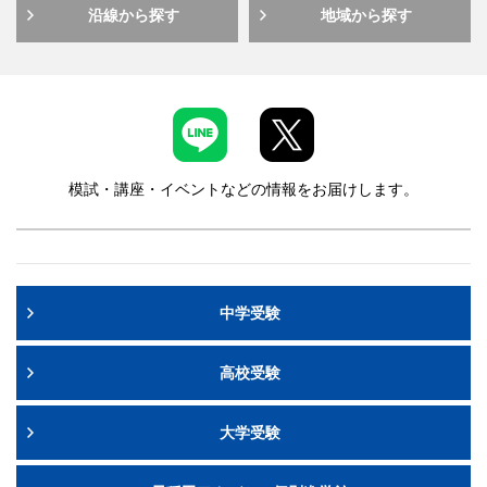
沿線から探す
地域から探す
致します。
筆記用具（問題等一式はご家庭への到着をお待ちくださ
い。）
ご不明な点がございましたら、塾生は
お通いの校舎
へ、早稲田アカデミーにお通いでない方はカスタマー
受験票はございません。
センター
0120-97-3737
までお問い合わせくださ
い。
受験者特典
申込締切
「開成高合格への道」をプレゼント致します。
模試・講座・イベントなどの情報をお届けします。
お申し込み受付は終了致しました。
成績帳票
7/17（金）より
早稲田アカデミーOnline
にて閲覧いた
だけます。
早稲田アカデミーOnlineのアカウント作成・生徒追加がお済みで
作成手順
ない方は、
をご参照の上、作成をお願い致します。
中学受験
紙の成績帳票の返却はございません。
備考
高校受験
試験のみのご参加も可能です。
大学受験
リスニング問題はZoom内で放送されます。
成績優秀者には特待認定がございます。