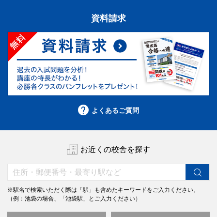
16:10～17:00 英語（リスニングを含みます）
受験者特典
17:10～17:50 理科
資料請求
「開成高合格への道」をプレゼント致します。
18:00～18:40 社会
成績帳票
答案提出期限
7/17（金）より
早稲田アカデミーOnline
にて閲覧いた
【午前受験】7/11（土）16:00
だけます。
【午後受験】7/11（土）20:00
早稲田アカデミーOnlineのアカウント作成・生徒追加がお済みで
作成手順
ない方は、
をご参照の上、作成をお願い致します。
紙の成績帳票の返却はございません。
解答解説
よくあるご質問
備考
解答解説を7/12（日）・解説授業映像を7/17（金）より
早稲田アカデミーOnline
の「学習コンテンツ」ページ
にて閲覧いただけます。
試験時間中（休憩時間を含む）、スマートフォン等の
通信機能のある電子機器はご使用いただけません。緊
お近くの校舎を探す
急でお子様へのご連絡が必要な場合は、試験会場まで
費用
ご連絡ください。
6,300円（税込）
成績優秀者には特待認定がございます。
海外にお住まいの方は、別途送料がかかります。
※駅名で検索いただく際は「駅」も含めたキーワードをご入力ください。
9月からの必勝志望校別コース（後期）
（例：池袋の場合、「池袋駅」とご入力ください）
筑駒・開成・国立必勝クラス
および
土曜集中特訓
開
ご準備いただく物
成・開成国立の受講資格審査を兼ねます。
土曜集中特訓は9月に無料体験授業を行い、10月に正式開講