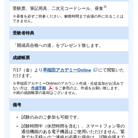
※
受験票、筆記用具、二次元コードシール、昼食
昼食を必ずご持参ください。解散時間まで会場の外に出ることは
できません。
受験者特典
「開成高合格への道」をプレゼント致します。
成績帳票
7/17（金）より
早稲田アカデミーOnline
にて閲覧いた
だけます。
早稲田アカデミーOnlineのアカウント作成・生徒追加がお済みで
作成手順
ない方は、
をご参照の上、作成をお願い致します。
紙の成績帳票の返却はございません。
備考
試験のみのご参加も可能です。
試験時間中（休憩時間を含む）、スマートフォン等の
通信機能のある電子機器はご使用いただけません。緊
急でお子様へのご連絡が必要な場合は、試験会場まで