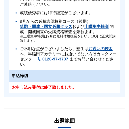
ご連絡ください。
成績優秀者には特待認定がございます。
9月からの必勝志望校別コース（後期）
筑駒・開成・国立必勝クラス
および
土曜集中特訓
開
成・開成国立の受講資格審査を兼ねます。
土曜集中特訓は9月に無料体験授業を行い、10月に正式開講
致します。
ご不明な点がございましたら、塾生は
お通いの校舎
へ、早稲田アカデミーにお通いでない方はカスタマー
センター
0120-97-3737
までお問い合わせくださ
い。
申込締切
お申し込み受付は終了致しました。
対象
対象
※
中3（男子）
首都圏外および首都圏内の一部地域
・海外にお住まいの
中3（男子）
出題範囲
出席日数に関わる学校行事（修学旅行・運動会・文化祭・授業な
ど）のため7/11（土）に受験できない方が対象となります。
こちら
対象地域の詳細については、
でご確認ください。