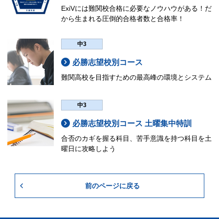
解答解説
ExiVには難関校合格に必要なノウハウがある！だ
【午前受験】
から生まれる圧倒的合格者数と合格率！
解答解説を7/12（日）・解説授業映像を7/17（金）より
8:30 集合（8:20～Zoom入室可能）
早稲田アカデミーOnline
の「学習コンテンツ」ページ
8:30～8:40 受験登録用紙記入
にて閲覧いただけます。
中3
8:40～9:30 国語
後日紙の解答解説も配付致します。
必勝志望校別コース
9:40～10:40 数学
会場
難関高校を目指すための最高峰の環境とシステム
10:50～11:40 英語（リスニングを含みます）
早稲田アカデミー各校舎
11:50～12:30 理科
大泉学園校・品川校・中央林間校・二俣川校・本厚木校を除きま
中3
12:30～13:10 昼食
す。
個別進学館や大学受験部など、早稲田アカデミーの別ブランド校
13:10～13:50 社会
必勝志望校別コース 土曜集中特訓
舎では受験できません。
14:00～15:30 解説授業
合否のカギを握る科目、苦手意識を持つ科目を土
費用
曜日に攻略しよう
【午後受験】
13:50 集合（13:40～Zoom入室可能）
6,300円（税込）
13:50～14:00 受験登録用紙記入
持ち物
前のページに戻る
14:00～14:50 国語
受験票、筆記用具、二次元コードシール
15:00～16:00 数学