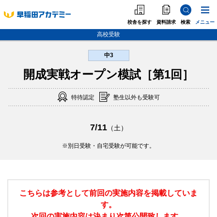
校舎を探す
資料請求
検索
メニュー
高校受験
中3
中学受験
開成実戦オープン模試［第1回］
高校受験
特待認定
塾生以外も受験可
大学受験
個別指導
7/11
（土）
海外·帰国·首都圏外
別日受験・自宅受験が可能です。
英語教室
こちらは参考として前回の実施内容を掲載していま
す。
次回の実施内容は決まり次第公開致します。