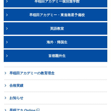
早稲田アカデミー個別進学館
9月からの必勝志望校別コース（後期）
筑駒・開成・国立必勝クラス
および
土曜集中特訓
開
成・開成国立の受講資格審査を兼ねます。
早稲田アカデミー・東進衛星予備校
土曜集中特訓は9月に無料体験授業を行い、10月に正式開講
致します。
ご不明な点がございましたら、塾生は
お通いの校舎
英語教室
へ、早稲田アカデミーにお通いでない方はカスタマー
センター
0120-97-3737
（海外にお住まいの方は早
稲田アカデミー国際部
03-5954-1161
）までお問
海外・帰国生
い合わせください。
申込締切
首都圏外生
海外：
お申し込み受付は終了致しました。
国内：
お申し込み受付は終了致しました。
早稲田アカデミーの教育理念
合格実績
お知らせ
早稲アカ Online