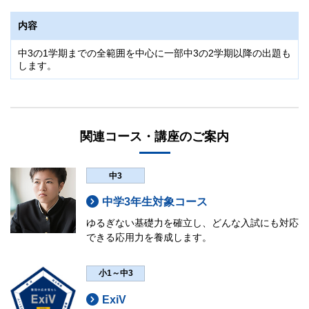
早稲田大学本庄高等学院の学院説明会に参加するため7/11（土）
午後自宅受験は、出席日数に関わる学校行事（修学旅行・運動
に受験できない方も対象となります。
会・文化祭・授業など）のため午前に受験できない方が対象となり
内容
ます。
日程
中3の1学期までの全範囲を中心に一部中3の2学期以降の出題も
日程
します。
7/6（月）～10（金）
7/11（土）
科目
「Zoom・
早稲田アカデミーEAST
」を使用したご自宅での受験と
なります。こちらはZoom上で試験監督を行います。受験後は早稲
田アカデミーEASTを使用して答案用紙を提出いただきます。
英語（50分・100点）
関連コース・講座のご案内
数学（60分・100点）
科目
国語（50分・100点）
英語（50分・100点）
中3
理科（40分・50点）
数学（60分・100点）
社会（40分・50点）
中学3年生対象コース
国語（50分・100点）
詳細は以下の「
出題範囲
」をご確認ください。
ゆるぎない基礎力を確立し、どんな入試にも対応
理科（40分・50点）
できる応用力を養成します。
タイムテーブル
社会（40分・50点）
詳細は以下の「
出題範囲
」をご確認ください。
タイムテーブルは校舎によって異なります。詳細は
小1～中3
受験希望校舎
へお問い合わせください。
タイムテーブル
ExiV