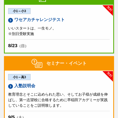
無料
小1～小3
ワセアカチャレンジテスト
いいスタートは、一生モノ。
※別日受験実施
8/23
（日）
セミナー・イベント
無料
小1～高3
入塾説明会
教育理念とそこに込められた思い、そしてお子様が成績を伸
ばし、第一志望校に合格するために早稲田アカデミーが実践
していることをご説明致します。
9/5
（土）