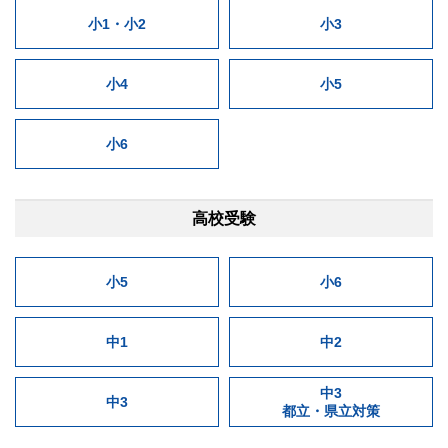
小1・小2
小3
小4
小5
小6
高校受験
小5
小6
中1
中2
中3
中3
都立・県立対策