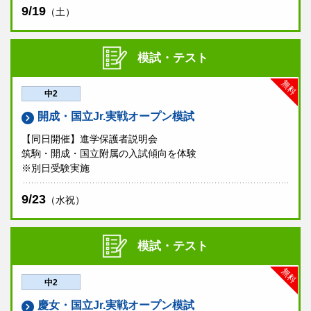
9/19
（土）
模試・テスト
無料
中2
開成・国立Jr.実戦オープン模試
【同日開催】進学保護者説明会
筑駒・開成・国立附属の入試傾向を体験
※別日受験実施
9/23
（水祝）
模試・テスト
無料
中2
慶女・国立Jr.実戦オープン模試