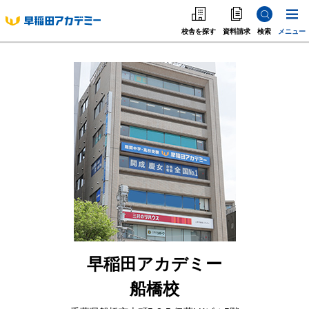
校舎を探す
資料請求
検索
メニュー
中学受験
高校受験
大学受験
個別指導
海外·帰国·首都圏外
英語教室
早稲田アカデミー
船橋校