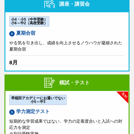
講座・講習会
小4・小5（中学受験）
小6～中2（高校受験）
夏期合宿
やる気を引き出し、成績を向上させるノウハウが凝縮された
夏期合宿
8月
模試・テスト
無料
早稲田アカデミーにお通いでない
小5～中3
学力測定テスト
短期的な学習成果ではない、学力の定着度合いと入試への対
応力を測定
※別日受験実施