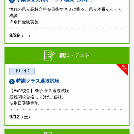
憧れの県立高校合格を目指すキミに贈る、県立本番そっくり
模試
※別日受験実施
8/29
（土）
模試・テスト
無料
中1・中2
特訓クラス選抜試験
【ExiV校舎】SKクラス選抜試験
最難関校合格に向けた力試し
※別日受験実施
9/12
（土）