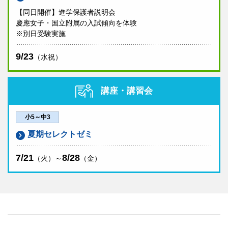
【同日開催】進学保護者説明会
慶應女子・国立附属の入試傾向を体験
※別日受験実施
9/23
（水祝）
講座・講習会
小5～中3
夏期セレクトゼミ
7/21
8/28
（火）～
（金）