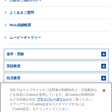
入塾をご検討の方へ
よくあるご質問
Web成績帳票
ムービーギャラリー
進学・受験
英語教室
幼児教育
早稲田アカデミー 個別進学館
English ENGINE
幼児教室サンキッズ
当社ではウェブサイトのご訪問者の利便性向上・広告配信な
医学部予備校
どを目的にCookieを使用しています。各Cookieの利用目的
などの詳細は当社
プライバシーポリシー
をご覧ください。
野田クルゼ
オプトアウトやCookie設定をカスタマイズするには、
「Cookie設定」をクリックしてください。