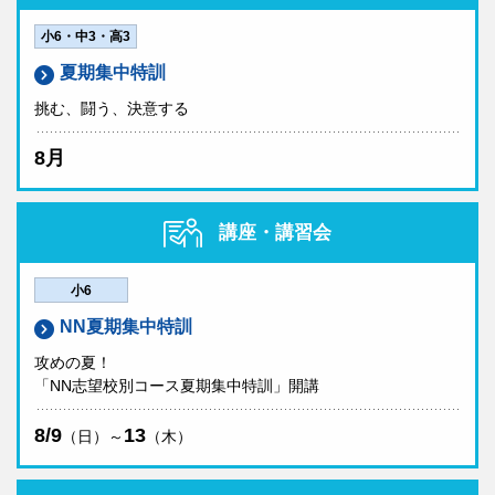
小6・中3・高3
夏期集中特訓
挑む、闘う、決意する
8月
講座・講習会
小6
NN夏期集中特訓
攻めの夏！
「NN志望校別コース夏期集中特訓」開講
8/9
13
（日）～
（木）