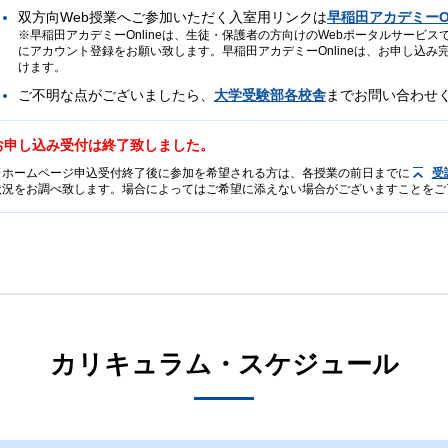
双方向Web授業へご参加いただく入室用リンクは
早稲田アカデミーOn
早稲田アカデミーOnlineは、生徒・保護者の方向けのWebポータルサービ
にアカウント登録をお願い致します。早稲田アカデミーOnlineは、お申し込
けます。
ご不明な点がございましたら、
大学受験部各校舎
までお問い合わせ
お申し込み受付は終了致しました。
ホームページ申込受付終了後に参加を希望される方は、各授業の前日までに
受
状況をお調べ致します。場合によってはご希望に添えない場合がございますことをご
カリキュラム・スケジュール