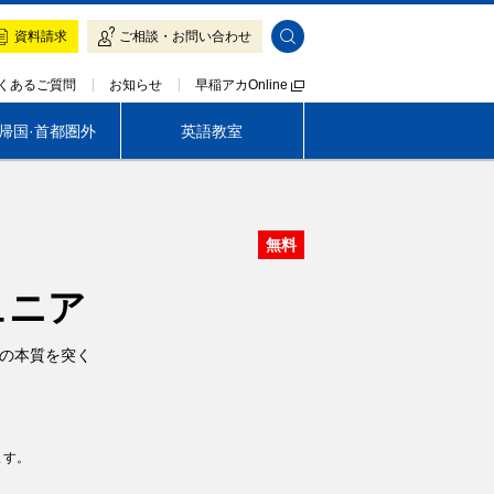
資料請求
ご相談・お問い合わせ
早稲アカOnline
くあるご質問
お知らせ
·帰国·首都圏外
英語教室
帰国生専門 LOGOS AKADEMEIA
無料
早稲アカの魅力
入塾をご検討の方へ
ュニア
の本質を突く
ます。