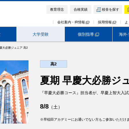
教育理念
合格実績
校舎を探す
会社案内・IR情報
採用情報
よ
個別指導
験
大学受験
海外
早慶大必勝ジュニア 高2
大学受験TOP
首都圏外生向けサービス
早稲田アカデミー オンライン校
高2
模試・テスト
イベント・説明会
講座・講習会
早稲田アカデミー・東進衛星予備校
夏期 早慶大必勝ジ
医学部予備校 野田クルゼ
『早慶大必勝コース』担当者が、早慶上智大入試
8/8
（土）
早稲田アカデミーにお通いでない方もご参加いただけ