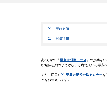
実施要項
関連情報
高3対象の『
早慶大必勝コース
』の授業をい
験勉強を始めようかな、と考えている最難
また、同日に
早慶大現役合格セミナー
を
どをお伝えします。