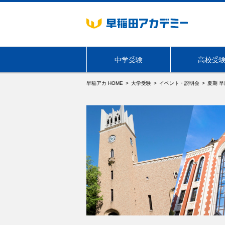
中学受験
高校受
早稲アカ HOME
大学受験
イベント・説明会
夏期 
海外生・帰国生向けサービス
学年・コース
必勝志望校別コース