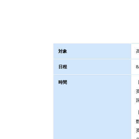
対象
日程
時間
英
国
数
英