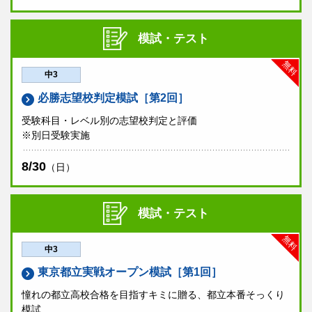
模試・テスト
無料
中3
必勝志望校判定模試［第2回］
受験科目・レベル別の志望校判定と評価
※別日受験実施
8/30
（日）
模試・テスト
無料
中3
東京都立実戦オープン模試［第1回］
憧れの都立高校合格を目指すキミに贈る、都立本番そっくり
模試