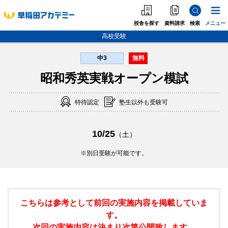
校舎を探す
資料請求
検索
メニュー
高校受験
中3
無料
中学受験
昭和秀英実戦オープン模試
高校受験
特待認定
塾生以外も受験可
大学受験
個別指導
10/25
（土）
海外·帰国·首都圏外
別日受験が可能です。
英語教室
こちらは参考として前回の実施内容を掲載していま
す。
次回の実施内容は決まり次第公開致します。