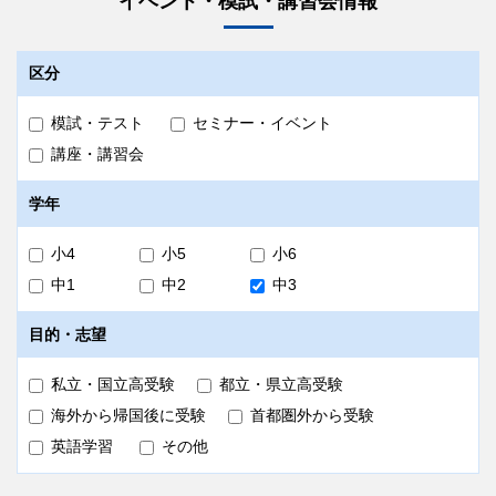
イベント・模試・講習会情報
数学（50分・100点）
国語（50分・100点）
区分
理科（40分・60点）
社会（40分・60点）
模試・テスト
セミナー・イベント
詳細は以下の「
出題範囲
」をご確認ください。
講座・講習会
タイムテーブル
学年
タイムテーブルは校舎によって異なります。詳細は
受験希望校舎
へお問い合わせください。
小4
小5
小6
中1
中2
中3
会場
目的・志望
早稲田アカデミー各校舎
大泉学園校・品川校・中央林間校・二俣川校・本厚木校を除きま
す。
私立・国立高受験
都立・県立高受験
個別進学館や大学受験部など、早稲田アカデミーの別ブランド校
舎では受験できません。
海外から帰国後に受験
首都圏外から受験
英語学習
その他
費用