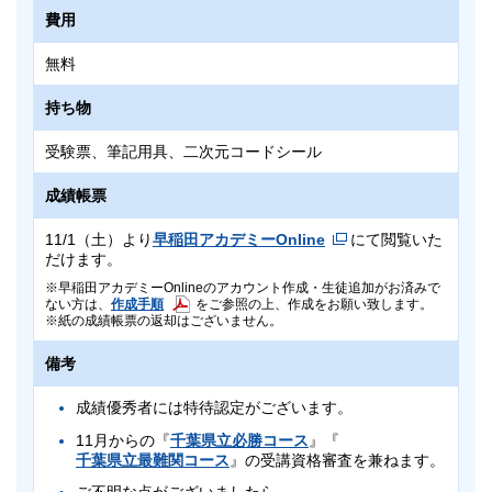
費用
無料
持ち物
受験票、筆記用具、二次元コードシール
成績帳票
11/1（土）より
早稲田アカデミーOnline
にて閲覧いた
だけます。
早稲田アカデミーOnlineのアカウント作成・生徒追加がお済みで
作成手順
ない方は、
をご参照の上、作成をお願い致します。
紙の成績帳票の返却はございません。
備考
成績優秀者には特待認定がございます。
11月からの『
千葉県立必勝コース
』『
千葉県立最難関コース
』の受講資格審査を兼ねます。
ご不明な点がございましたら、