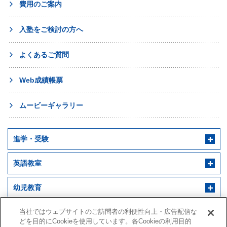
費用のご案内
入塾をご検討の方へ
よくあるご質問
Web成績帳票
ムービーギャラリー
進学・受験
英語教室
幼児教育
早稲田アカデミー 個別進学館
English ENGINE
幼児教室サンキッズ
当社ではウェブサイトのご訪問者の利便性向上・広告配信な
医学部予備校
どを目的にCookieを使用しています。各Cookieの利用目的