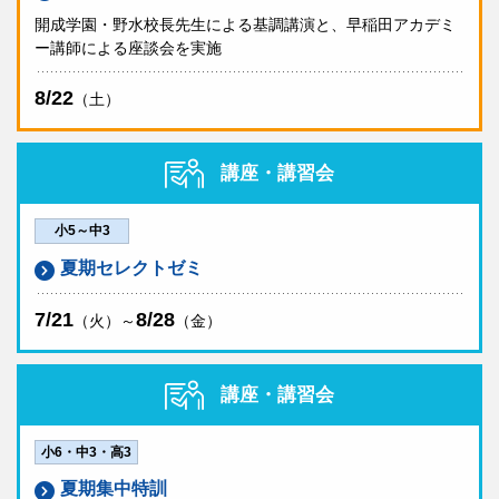
開成学園・野水校長先生による基調講演と、早稲田アカデミ
ー講師による座談会を実施
8/22
（土）
講座・講習会
小5～中3
夏期セレクトゼミ
7/21
8/28
（火）～
（金）
講座・講習会
小6・中3・高3
夏期集中特訓