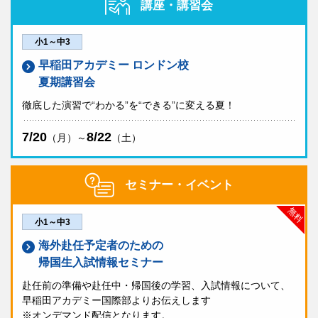
講座・講習会
小1～中3
早稲田アカデミー ロンドン校
夏期講習会
徹底した演習で“わかる”を“できる”に変える夏！
7/20
8/22
（月）～
（土）
セミナー・イベント
無料
小1～中3
海外赴任予定者のための
帰国生入試情報セミナー
赴任前の準備や赴任中・帰国後の学習、入試情報について、
早稲田アカデミー国際部よりお伝えします
※オンデマンド配信となります。