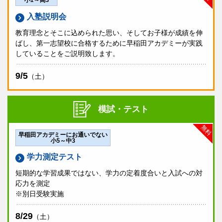
小1～高3
申込締切
入塾説明会
お申し込み受付は終了致しました。
教育理念とそこに込められた思い、そしてお子様が成績を伸
ばし、第一志望校に合格するために早稲田アカデミーが実践
ホームページでの申込受付終了後に受験をご希望される方は、
早稲田アカデミー 船橋校
へご連絡ください。
していることをご説明致します。
9/5
（土）
模試・テスト
無料
早稲田アカデミーにお通いでない
小5～中3
学力測定テスト
短期的な学習成果ではない、学力の定着度合いと入試への対
応力を測定
※別日受験実施
8/29
（土）