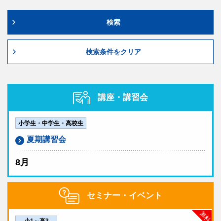
無料
持ち物
検索
筆記用具、二次元コードシール
検索条件をクリア
成績帳票
11/1（土）より
早稲田アカデミーOnline
にて閲覧いた
だけます。
講座・講習会
早稲田アカデミーOnlineのアカウント作成・生徒追加がお済みで
作成手順
ない方は、
をご参照の上、作成をお願い致します。
紙の成績帳票の返却はございません。
小学生・中学生・高校生
備考
夏期講習会
成績優秀者には特待認定がございます。
8月
11月からの『
千葉県立必勝コース
』『
千葉県立最難関コース
』の受講資格審査を兼ねます。
ご不明な点がございましたら、
セミナー・イベント
早稲田アカデミー 船橋校
までお問い合わせくださ
い。
無料