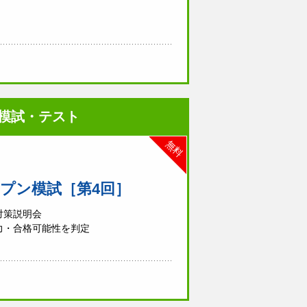
模試・テスト
無料
ープン模試［第4回］
対策説明会
力・合格可能性を判定