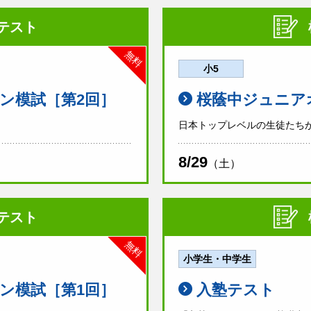
テスト
無料
小5
ン模試［第2回］
桜蔭中ジュニア
日本トップレベルの生徒たち
8/29
（土）
テスト
無料
小学生・中学生
ン模試［第1回］
入塾テスト