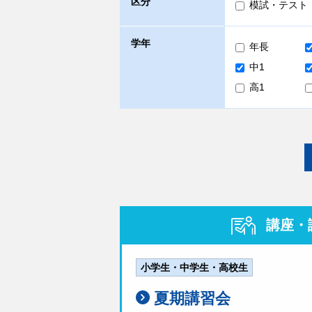
区分
模試・テスト
学年
年長
中1
高1
講座・
小学生・中学生・高校生
夏期講習会