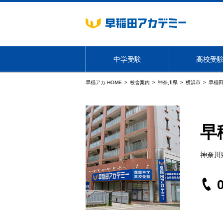
中学受験
高校受
早稲アカ HOME
校舎案内
神奈川県
横浜市
早稲田
海外生・帰国生向けサービス
東京
学年・コース
学年・コース
NN志望校別コース
必勝志望校別コース
早
神奈川