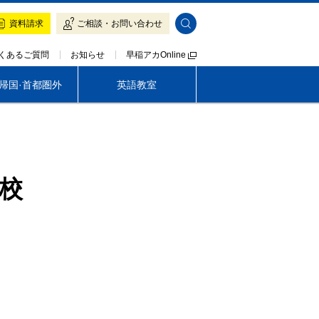
資料請求
ご相談・お問い合わせ
早稲アカOnline
くあるご質問
お知らせ
·帰国·首都圏外
英語教室
帰国生専門 LOGOS AKADEMEIA
茨城
早稲アカの魅力
早稲アカの魅力
入塾をご検討の方へ
入塾をご検討の方へ
校