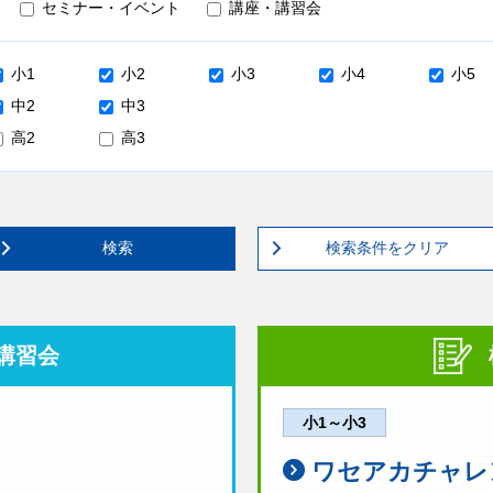
セミナー・イベント
講座・講習会
小1
小2
小3
小4
小5
中2
中3
高2
高3
検索
検索条件をクリア
講習会
小1～小3
ワセアカチャレ