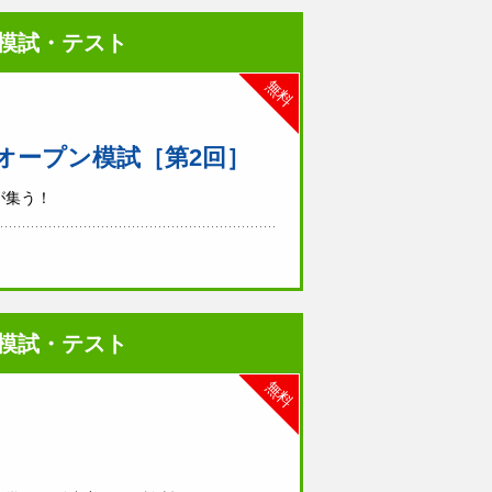
模試・テスト
無料
オープン模試［第2回］
が集う！
模試・テスト
無料