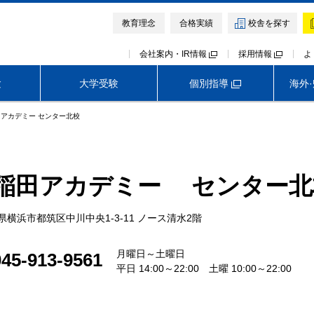
教育理念
合格実績
校舎を探す
会社案内・IR情報
採用情報
よ
個別指導
験
大学受験
海外
アカデミー センター北校
中学受験TOP
高校受験TOP
大学受験TOP
首都圏外生向けサービス
早稲田アカデミー オンライン校
神奈川
埼玉
千葉
模試・テスト
模試・テスト
イベント・説明会
イベント・説明会
講座・講習会
講座・講習会
稲田アカデミー
センター北
難関中高受験専門塾 ExiV
早稲田アカデミー・東進衛星予備校
医学部予備校 野田クルゼ
難関中高受験専門塾 ExiV
県横浜市都筑区中川中央1-3-11 ノース清水2階
月曜日～土曜日
045-913-9561
平日 14:00～22:00 土曜 10:00～22:00