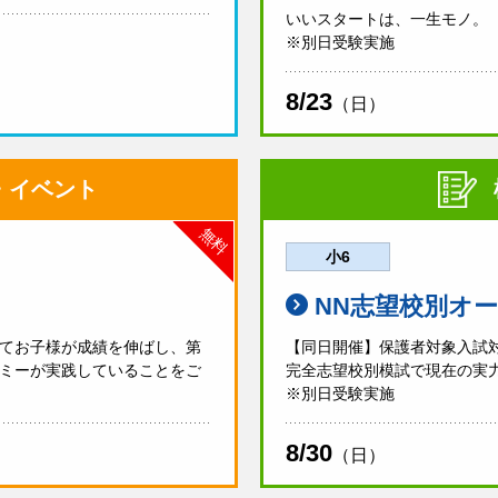
いいスタートは、一生モノ。
※別日受験実施
8/23
（日）
・イベント
無料
小6
NN志望校別オ
てお子様が成績を伸ばし、第
【同日開催】保護者対象入試
ミーが実践していることをご
完全志望校別模試で現在の実
※別日受験実施
8/30
（日）