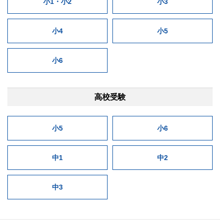
小1・小2
小3
小4
小5
小6
高校受験
小5
小6
中1
中2
中3