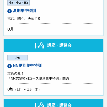
小6・中3・高3
夏期集中特訓
挑む、闘う、決意する
8月
講座・講習会
小6
NN夏期集中特訓
攻めの夏！
「NN志望校別コース夏期集中特訓」開講
8/9
13
（日）～
（木）
講座・講習会