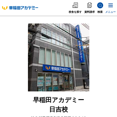
校舎を探す
資料請求
検索
メニュー
中学受験
高校受験
大学受験
個別指導
海外·帰国·首都圏外
英語教室
早稲田アカデミー
日吉校