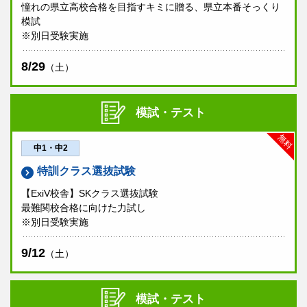
憧れの県立高校合格を目指すキミに贈る、県立本番そっくり
模試
※別日受験実施
8/29
（土）
模試・テスト
無料
中1・中2
特訓クラス選抜試験
【ExiV校舎】SKクラス選抜試験
最難関校合格に向けた力試し
※別日受験実施
9/12
（土）
模試・テスト