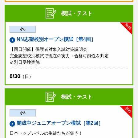
模試・テスト
無料
小6
NN志望校別オープン模試［第4回］
【同日開催】保護者対象入試対策説明会
完全志望校別模試で現在の実力・合格可能性を判定
※別日受験実施
8/30
（日）
模試・テスト
無料
小5
開成中ジュニアオープン模試［第2回］
日本トップレベルの生徒たちが集う！