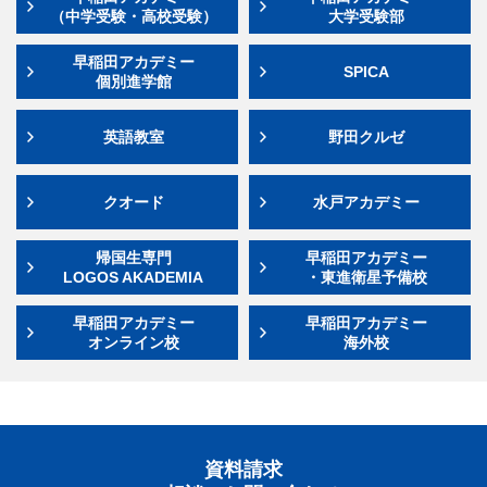
（中学受験・高校受験）
大学受験部
早稲田アカデミー
SPICA
個別進学館
英語教室
野田クルゼ
クオード
水戸アカデミー
帰国生専門
早稲田アカデミー
LOGOS AKADEMIA
・東進衛星予備校
早稲田アカデミー
早稲田アカデミー
オンライン校
海外校
資料請求