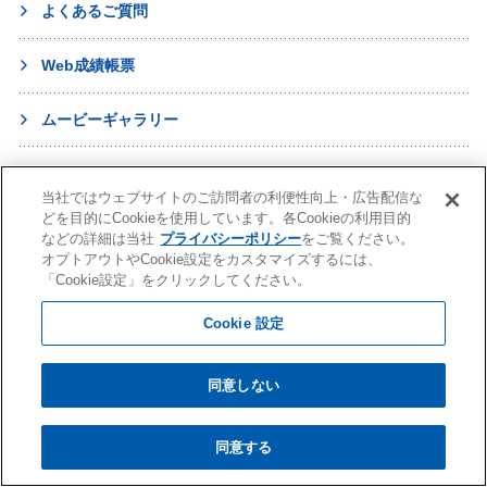
よくあるご質問
Web成績帳票
ムービーギャラリー
進学・受験
当社ではウェブサイトのご訪問者の利便性向上・広告配信な
どを目的にCookieを使用しています。各Cookieの利用目的
などの詳細は当社
プライバシーポリシー
をご覧ください。
英語教室
オプトアウトやCookie設定をカスタマイズするには、
「Cookie設定」をクリックしてください。
幼児教育
Cookie 設定
早稲田アカデミー 個別進学館
English ENGINE
幼児教室サンキッズ
医学部予備校
同意しない
野田クルゼ
同意する
株式会社早稲田アカデミー