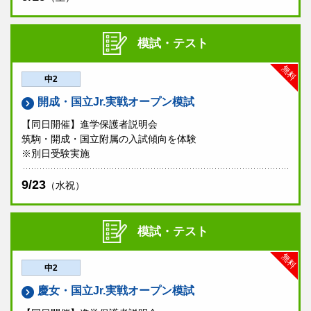
模試・テスト
無料
中2
開成・国立Jr.実戦オープン模試
【同日開催】進学保護者説明会
筑駒・開成・国立附属の入試傾向を体験
※別日受験実施
9/23
（水祝）
模試・テスト
無料
中2
慶女・国立Jr.実戦オープン模試