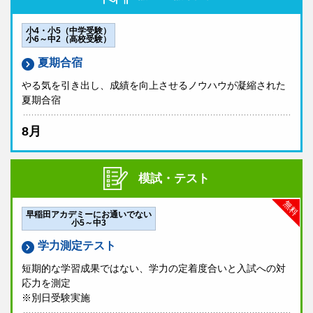
小4・小5（中学受験）
小6～中2（高校受験）
夏期合宿
やる気を引き出し、成績を向上させるノウハウが凝縮された
夏期合宿
8月
模試・テスト
無料
早稲田アカデミーにお通いでない
小5～中3
学力測定テスト
短期的な学習成果ではない、学力の定着度合いと入試への対
応力を測定
※別日受験実施