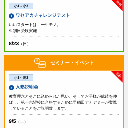
無料
小1～小3
ワセアカチャレンジテスト
いいスタートは、一生モノ。
※別日受験実施
8/23
（日）
セミナー・イベント
無料
小1～高3
入塾説明会
教育理念とそこに込められた思い、そしてお子様が成績を伸
ばし、第一志望校に合格するために早稲田アカデミーが実践
していることをご説明致します。
9/5
（土）