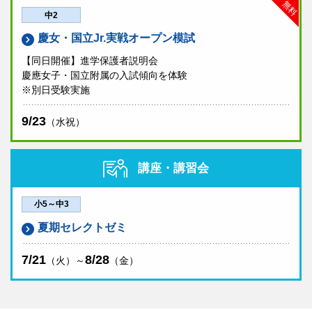
無料
中2
慶女・国立Jr.実戦オープン模試
【同日開催】進学保護者説明会
慶應女子・国立附属の入試傾向を体験
※別日受験実施
9/23
（水祝）
講座・講習会
小5～中3
夏期セレクトゼミ
7/21
8/28
（火）～
（金）