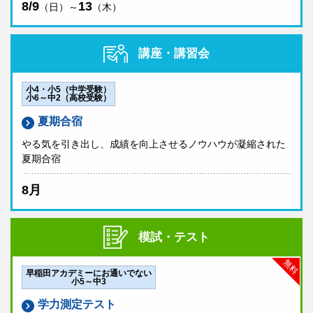
8/9
13
（日）～
（木）
講座・講習会
小4・小5（中学受験）
小6～中2（高校受験）
夏期合宿
やる気を引き出し、成績を向上させるノウハウが凝縮された
夏期合宿
8月
模試・テスト
無料
早稲田アカデミーにお通いでない
小5～中3
学力測定テスト