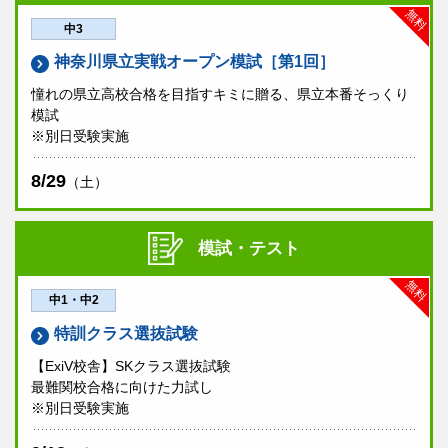
無料
中3
神奈川県立実戦オープン模試［第1回］
憧れの県立高校合格を目指すキミに贈る、県立本番そっくり
模試
※別日受験実施
8/29
（土）
模試・テスト
無料
中1・中2
特訓クラス選抜試験
【ExiV校舎】SKクラス選抜試験
最難関校合格に向けた力試し
※別日受験実施