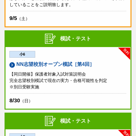
していることをご説明致します。
9/5
（土）
模試・テスト
無料
小6
NN志望校別オープン模試［第4回］
【同日開催】保護者対象入試対策説明会
完全志望校別模試で現在の実力・合格可能性を判定
※別日受験実施
8/30
（日）
模試・テスト
無料