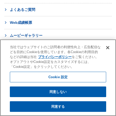
よくあるご質問
Web成績帳票
ムービーギャラリー
当社ではウェブサイトのご訪問者の利便性向上・広告配信な
どを目的にCookieを使用しています。各Cookieの利用目的
進学・受験
などの詳細は当社
プライバシーポリシー
をご覧ください。
オプトアウトやCookie設定をカスタマイズするには、
英語教室
「Cookie設定」をクリックしてください。
Cookie 設定
幼児教育
早稲田アカデミー 個別進学館
English ENGINE
幼児教室サンキッズ
医学部予備校
同意しない
野田クルゼ
同意する