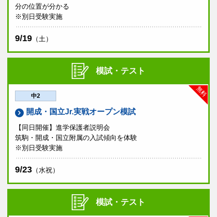
分の位置が分かる
※別日受験実施
9/19
（土）
模試・テスト
無料
中2
開成・国立Jr.実戦オープン模試
【同日開催】進学保護者説明会
筑駒・開成・国立附属の入試傾向を体験
※別日受験実施
9/23
（水祝）
模試・テスト