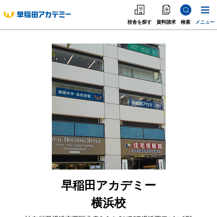
校舎を探す
資料請求
検索
メニュー
中学受験
高校受験
大学受験
個別指導
海外·帰国·首都圏外
英語教室
早稲田アカデミー
横浜校