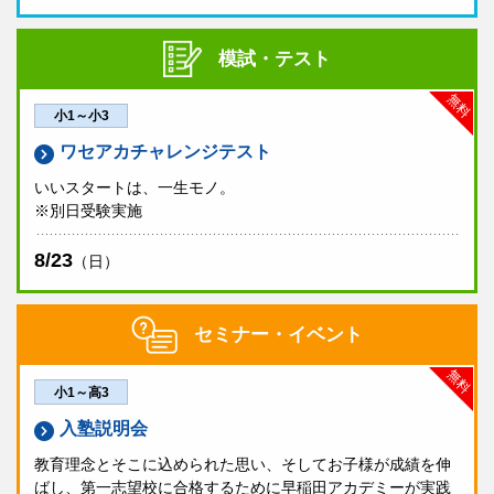
模試・テスト
無料
小1～小3
ワセアカチャレンジテスト
いいスタートは、一生モノ。
※別日受験実施
8/23
（日）
セミナー・イベント
無料
小1～高3
入塾説明会
教育理念とそこに込められた思い、そしてお子様が成績を伸
ばし、第一志望校に合格するために早稲田アカデミーが実践