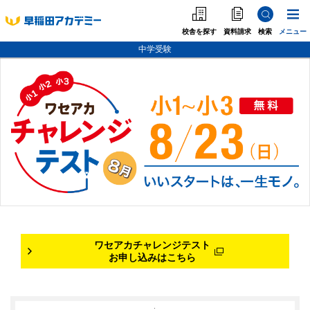
校舎を探す
資料請求
検索
メニュー
中学受験
中学受験
高校受験
大学受験
個別指導
海外·帰国·首都圏外
英語教室
ワセアカチャレンジテスト
お申し込みはこちら