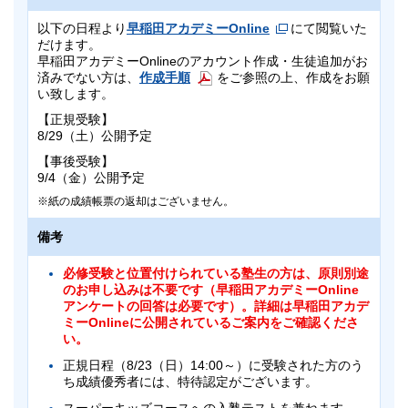
以下の日程より
早稲田アカデミーOnline
にて閲覧いた
だけます。
早稲田アカデミーOnlineのアカウント作成・生徒追加がお
済みでない方は、
作成手順
をご参照の上、作成をお願
い致します。
【正規受験】
8/29（土）公開予定
【事後受験】
9/4（金）公開予定
紙の成績帳票の返却はございません。
備考
必修受験と位置付けられている塾生の方は、原則別途
のお申し込みは不要です（早稲田アカデミーOnline
アンケートの回答は必要です）。詳細は早稲田アカデ
ミーOnlineに公開されているご案内をご確認くださ
い。
正規日程（8/23（日）14:00～）に受験された方のう
ち成績優秀者には、特待認定がございます。