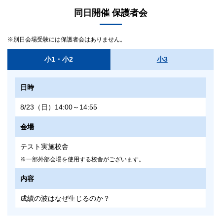
8/23（日）
同日開催 保護者会
8/24（月）～29（土）まで事後受験が可能です（保護者会、解説
授業の実施は正規受験のみとなります）。
8/23（日）の午後はご受験いただけません。
別日会場受験には保護者会はありません。
科目
小1・小2
小3
国語（30分・100点）
日時
算数（30分・100点）
出題範囲はありません。中学受験を前提とした基礎力・応用力・
8/23（日）14:00～14:55
思考力を問う問題を出題します。
会場
タイムテーブル
テスト実施校舎
＜生徒＞
一部外部会場を使用する校舎がございます。
10:00～10:05 集合／試験準備
10:05～10:35 国語テスト（30分）
内容
10:40～11:10 算数テスト（30分）
成績の波はなぜ生じるのか？
11:10～11:20 解答解説等配付
＜保護者様＞