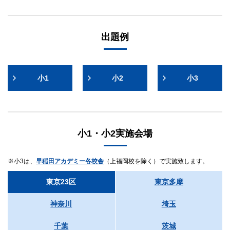
日時
10:00～11:10
保護者会
8/23（日）10:00～11:10
＜生徒・保護者様＞
出題例
11:20～11:40 国語解説授業
会場
11:40～12:00 算数解説授業
テスト実施校舎
12:00 解散
小1
小2
小3
一部外部会場を使用する校舎がございます。
テスト科目・解説科目の順番は変更になる場合がございます。
一部の校舎において、実施時間帯が異なる場合がございます。
内容
会場
ワセアカチャレンジテストの特徴と当日の出題内容
小1・小2実施会場
中学入試の学習について
早稲田アカデミー各校舎
9月からの学習のポイント
上福岡校を除きます。
小3は、
早稲田アカデミー各校舎
（上福岡校を除く）で実施致します。
費用
東京23区
東京多摩
無料
神奈川
埼玉
持ち物
千葉
茨城