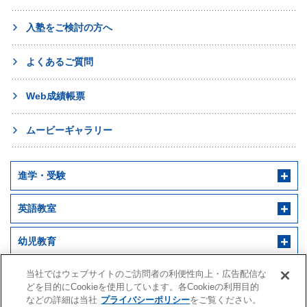
入塾をご検討の方へ
よくあるご質問
Web成績帳票
ムービーギャラリー
進学・受験
英語教室
幼児教育
早稲田アカデミー 個別進学館
English ENGINE
幼児教室サンキッズ
当社ではウェブサイトのご訪問者の利便性向上・広告配信な
医学部予備校
どを目的にCookieを使用しています。各Cookieの利用目的
などの詳細は当社
プライバシーポリシー
をご覧ください。
野田クルゼ