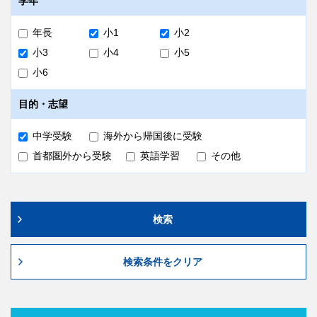
学年
年長
小1
小2
小3
小4
小5
小6
目的・志望
中学受験
海外から帰国後に受験
首都圏外から受験
英語学習
その他
検索
検索条件をクリア