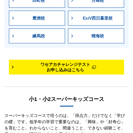
田町校
月島校
成績により、
3JSクラス
（9月～）への入室資格が得
られます。
正規受験（8/23（日）10:00～）に受験された方のう
豊洲校
ExiV西日暮里校
ち成績優秀者には、特待認定がございます。
基本コースへの入塾テストを兼ねます。
練馬校
晴海校
ご不明な点がございましたら、塾生は
お通いの校舎
へ、早稲田アカデミーにお通いでない方は 受験希望
校舎までお問い合わせください。
申込方法
ワセアカチャレンジテスト
吉祥寺校
つくば校
川崎校
大宮校
市川校
新百合ヶ丘校
海浜幕張校
国立校
川口校
お申し込みはこちら
以下の「お申し込みボタン」よりお申し込みください。
ExiVたまプラーザ校
北浦和校
調布校
千葉校
流山おおたかの森校
武蔵境校
日吉校
志木校
申込締切
8/18（火）19:00
小1・小2スーパーキッズコース
武蔵小杉校
武蔵浦和校
船橋校
横浜校
松戸校
申込締切後に受験を希望される方は、受験希望校舎へお問い合わ
せください。
スーパーキッズコースで培うのは、「得点力」だけでなく「学び
若葉台校
の礎」です。低学年の学習で重要なのは、「興味」や「好奇心」
を育むこと。わからないこと、間違うこと、できない経験こそ、