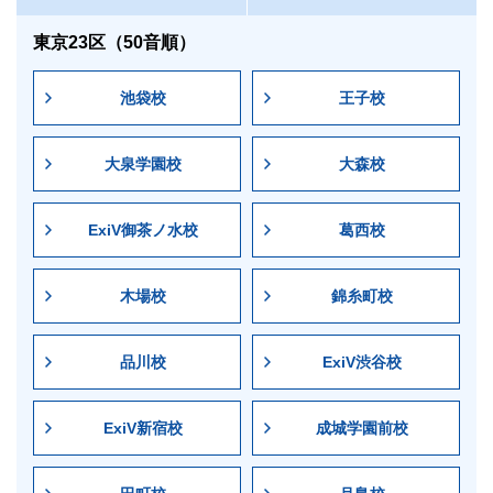
受験票、二次元コードシール、鉛筆、消しゴム
東京23区（50音順）
成績帳票
以下の日程より
早稲田アカデミーOnline
にて閲覧いた
池袋校
王子校
だけます。
早稲田アカデミーOnlineのアカウント作成・生徒追加がお
済みでない方は、
作成手順
をご参照の上、作成をお願
大泉学園校
大森校
い致します。
【正規受験】
8/29（土）公開予定
ExiV御茶ノ水校
葛西校
【事後受験】
9/4（金）公開予定
木場校
錦糸町校
紙の成績帳票の返却はございません。
備考
品川校
ExiV渋谷校
必修受験と位置付けられている塾生の方は、原則別途
のお申し込みは不要です（早稲田アカデミーOnline
ExiV新宿校
成城学園前校
アンケートの回答は必要です）。詳細は早稲田アカデ
ミーOnlineに公開されているご案内をご確認くださ
い。