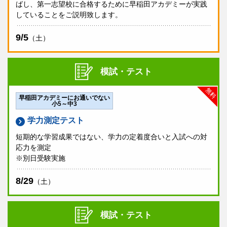
早稲田アカデミーOnline
の「学習コンテンツ」ページ
ばし、第一志望校に合格するために早稲田アカデミーが実践
にて閲覧いただけます。
していることをご説明致します。
後日紙の解答解説も配付致します。
9/5
（土）
会場
早稲田アカデミー各校舎
模試・テスト
大泉学園校・品川校・中央林間校・二俣川校・本厚木校を除きま
す。
無料
個別進学館や大学受験部など、早稲田アカデミーの別ブランド校
早稲田アカデミーにお通いでない
舎では受験できません。
小5～中3
費用
学力測定テスト
短期的な学習成果ではない、学力の定着度合いと入試への対
無料
応力を測定
※別日受験実施
持ち物
受験票、筆記用具、二次元コードシール
8/29
（土）
成績帳票
模試・テスト
9/3（木）より
早稲田アカデミーOnline
にて閲覧いた