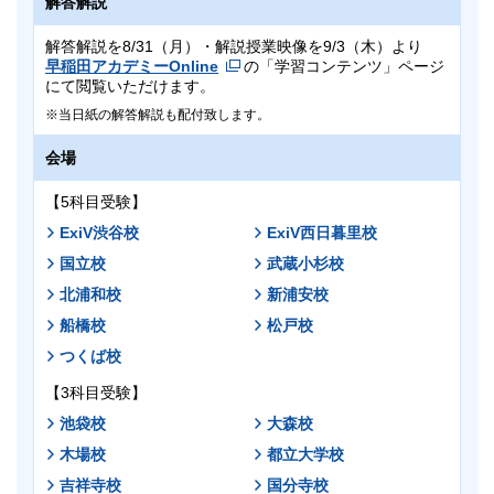
解答解説
解答解説を8/31（月）・解説授業映像を9/3（木）より
早稲田アカデミーOnline
の「学習コンテンツ」ページ
にて閲覧いただけます。
当日紙の解答解説も配付致します。
会場
【5科目受験】
ExiV渋谷校
ExiV西日暮里校
国立校
武蔵小杉校
北浦和校
新浦安校
船橋校
松戸校
つくば校
【3科目受験】
池袋校
大森校
木場校
都立大学校
吉祥寺校
国分寺校