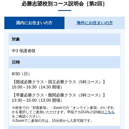
15:00 集合（14:50～Zoom入室可能）
詳細は以下の「
出題範囲
」をご確認ください。
必勝志望校別コース説明会［第2回］
8:40～ 9:40 国語
15:00～15:10 受験登録用紙記入など
9:50～10:50 英語
タイムテーブル
15:10～16:10 国語
11:00～12:00 数学
国内にお住まいの方
海外にお住まいの方
【5科目受験】
16:20～17:20 英語
12:10～12:40 社会
15:00 集合
17:30～18:30 数学
12:50～13:20 理科
対象
15:00～15:10 受験登録用紙記入など
18:40～19:10 社会
【3科目受験】
15:10～16:10 国語
19:20～19:50 理科
中3 保護者様
8:30 集合（8:20～Zoom入室可能）
16:20～17:20 英語
【3科目受験】
日時
8:30～8:40 受験登録用紙記入など
17:30～18:30 数学
15:00 集合（14:50～Zoom入室可能）
8:40～ 9:40 国語
18:40～19:10 社会
8/30（日）
15:00～15:10 受験登録用紙記入など
9:50～10:50 英語
19:20～19:50 理科
【開成必勝クラス・国立必勝クラス（5科コース）】
15:10～16:10 国語
11:00～12:00 数学
15:00～16:30（14:30 開場）
20:00 解散
16:20～17:20 英語
【早慶必勝クラス・難関必勝クラス（3科コース）】
答案提出期限
【3科目受験】
17:30～18:30 数学
13:30～15:00（13:00 開場）
15:00 集合
校舎での「対面参加」・Zoomでの「オンライン参加」のいずれ
8/30（日）16:00
答案提出期限
かを選択してご参加いただけます。早稲アカDUALの詳細は
こちら
15:00～15:10 受験登録用紙記入など
をご確認ください。
Zoomでこ参加の方は、15分前から入室可能です。
解答解説
8/29（土）21:00
15:10～16:10 国語