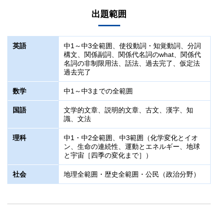
出題範囲
8/30（日）
日程
対象
「Zoom・
早稲田アカデミーEAST
」を使用したご自宅での受験と
なります。こちらはZoom上で試験監督を行います。受験後は早稲
8/29（土）
中3
田アカデミーEASTを使用して答案用紙を提出いただきます。
英語
中1～中3全範囲、使役動詞・知覚動詞、分詞
「Zoom・
早稲田アカデミーEAST
」を使用したご自宅での受験と
8/30（日）の都立Vもぎを受験するため当日会場受験に参加でき
構文、関係副詞、関係代名詞のwhat、関係代
なります。こちらはZoom上で試験監督を行います。受験後は早稲
ない方が対象となります。
科目
田アカデミーEASTを使用して答案用紙を提出いただきます。
都立Vもぎは9/6（日）・13（日）にも実施がございますので、で
名詞の非制限用法、話法、過去完了、仮定法
きる限りそちらをご受験いただき、本試験は8/30（日）に当日受験
過去完了
していただきますようお願い致します。
英語（60分・100点）
科目
数学
中1～中3までの全範囲
数学（60分・100点）
日程
英語（60分・100点）
国語（60分・100点）
国語
文学的文章、説明的文章、古文、漢字、知
数学（60分・100点）
8/29（土）
識、文法
理科（30分・100点）
国語（60分・100点）
社会（30分・100点）
科目
理科
中1・中2全範囲、中3範囲（化学変化とイオ
理科（30分・100点）
ン、生命の連続性、運動とエネルギー、地球
詳細は以下の「
出題範囲
」をご確認ください。
英語（60分・100点）
と宇宙［四季の変化まで］）
社会（30分・100点）
タイムテーブル
数学（60分・100点）
詳細は以下の「
出題範囲
」をご確認ください。
社会
地理全範囲・歴史全範囲・公民（政治分野）
国語（60分・100点）
【5科目受験】
タイムテーブル
理科（30分・100点）
8:30 集合（8:20～Zoom入室可能）
【5科目受験】
社会（30分・100点）
8:30～8:40 受験登録用紙記入など