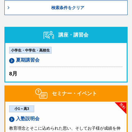
ご家庭内で5科コースと3科コース両方の説明会にご参
検索条件をクリア
8/25（火）～29（土）
加いただくことも可能です。
ご不明な点がございましたら、塾生はお通いの校舎
科目
へ、早稲田アカデミーにお通いでない方は早稲田アカ
デミー国際部
03-5954-1161
までお問い合わせく
英語（60分・100点）
講座・講習会
ださい。
数学（60分・100点）
申込方法
小学生・中学生・高校生
国語（60分・100点）
理科（30分・100点）
夏期講習会
以下の「お申し込みボタン」よりお申し込みください。
社会（30分・100点）
8月
詳細は以下の「
出題範囲
」をご確認ください。
タイムテーブル
セミナー・イベント
タイムテーブルは校舎によって異なります。詳細は
受験希望校舎
までお問い合わせください。
無料
小1～高3
解答解説
入塾説明会
解答解説を8/31（月）・解説授業映像を9/3（木）より
教育理念とそこに込められた思い、そしてお子様が成績を伸