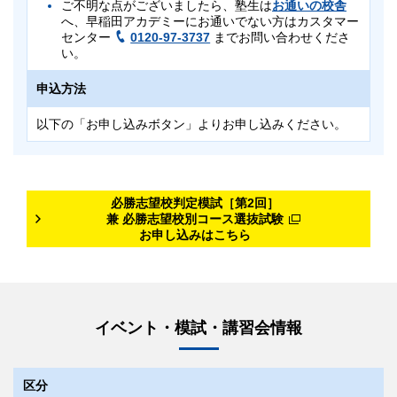
ご不明な点がございましたら、塾生は
お通いの校舎
以下の「お申し込みボタン」よりお申し込みください。
申込方法
へ、早稲田アカデミーにお通いでない方はカスタマー
備考
センター
0120-97-3737
までお問い合わせくださ
申込締切
以下の「お申し込みボタン」よりお申し込みください。
い。
5科目受験（英語・数学・国語・理科・社会）・3科目
「首都圏外自宅」または「海外自宅」で申込後、塾生は
【海外】
8/14（金）19:00
受験（英語・数学・国語）いずれかを選択してくださ
お通いの校舎
へ、早稲田アカデミーにお通いでない方はカスタマー
申込方法
い。
センター
0120-97-3737
（海外にお住まいの方は早稲田アカデミ
【国内】
8/20（木）19:00
ー国際部
03-5954-1161
）まで別日自宅受験希望の旨をご連絡く
試験時間中（休憩時間を含む）、スマートフォン等の
ださい。
以下の「お申し込みボタン」よりお申し込みください。
通信機能のある電子機器はご使用いただけません。緊
急でお子様へのご連絡が必要な場合は、試験会場まで
申込締切
ご連絡ください。
対象
【海外】
8/14（金）19:00
成績優秀者には特待認定がございます。
必勝志望校判定模試［第2回］
中3 保護者様
【国内】
8/20（木）19:00
兼 必勝志望校別コース選抜試験
9月または10月からの
必勝志望校別コース
（後期）と
お申し込みはこちら
土曜集中特訓
（9月無料体験・10月正式開講）、9月
日時
または10月からの
私立実力錬成コース
の受講資格、お
よび10月からの特訓（SK）クラス入室資格の審査を
8/30（日）
兼ねます。
必勝志望校別コース 筑駒・開成・国立必勝クラスおよび土
【開成必勝クラス・国立必勝クラス（5科コース）】
曜集中特訓 開成・開成国立をご希望の方は5科目受験を選択し
15:00～16:30
てください。
イベント・模試・講習会情報
【早慶必勝クラス・難関必勝クラス（3科コース）】
ご不明な点がございましたら、塾生は
お通いの校舎
13:30～15:00
へ、早稲田アカデミーにお通いでない方はカスタマー
センター
0120-97-3737
までお問い合わせくださ
15分前から入室可能です。
区分