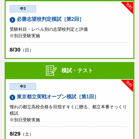
だけます。
無料
中3
早稲田アカデミーOnlineのアカウント作成・生徒追加がお済みで
作成手順
ない方は、
をご参照の上、作成をお願い致します。
必勝志望校判定模試［第2回］
紙での成績帳票の返却はございません。
受験科目・レベル別の志望校判定と評価
備考
※別日受験実施
5科目受験（英語・数学・国語・理科・社会）・3科目
受験（英語・数学・国語）いずれかを選択してくださ
8/30
（日）
い。
試験時間中（休憩時間を含む）、スマートフォン等の
通信機能のある電子機器はご使用いただけません。緊
模試・テスト
急でお子様へのご連絡が必要な場合は、試験会場まで
ご連絡ください。
無料
中3
成績優秀者には特待認定がございます。
東京都立実戦オープン模試［第1回］
9月または10月からの
必勝志望校別コース
（後期）と
土曜集中特訓
（9月無料体験・10月正式開講）、9月
憧れの都立高校合格を目指すキミに贈る、都立本番そっくり
または10月からの
私立実力錬成コース
の受講資格、お
模試
よび10月からの特訓（SK）クラス入室資格の審査を
※別日受験実施
兼ねます。
必勝志望校別コース 筑駒・開成・国立必勝クラスおよび土
曜集中特訓 開成・開成国立をご希望の方は5科目受験を選択し
8/29
（土）
てください。