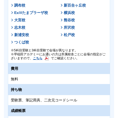
調布校
新百合ヶ丘校
ExiVたまプラーザ校
横浜校
大宮校
熊谷校
志木校
所沢校
新浦安校
松戸校
つくば校
5科目受験と3科目受験で会場が異なります。
早稲田アカデミーにお通いの方は所属校舎ごとに会場の指定がご
こちら
ざいますので、
でご確認ください。
費用
無料
持ち物
受験票、筆記用具、二次元コードシール
成績帳票