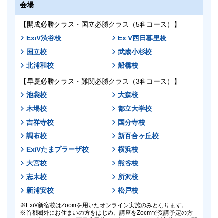
16:20～17:20 英語
会場
解答解説を8/31（月）・解説授業映像を9/3（木）より
解答解説
早稲田アカデミーOnline
の「学習コンテンツ」ページ
17:30～18:30 数学
にて閲覧いただけます。
【開成必勝クラス・国立必勝クラス（5科コース）】
解答解説を8/31（月）・解説授業映像を9/3（木）より
18:40 解散
早稲田アカデミーOnline
の「学習コンテンツ」ページ
ExiV渋谷校
ExiV西日暮里校
費用
にて閲覧いただけます。
解答解説
国立校
武蔵小杉校
無料
費用
北浦和校
船橋校
解答解説を8/31（月）・解説授業映像を9/3（木）より
海外にお住まいの方は、送料がかかります。
早稲田アカデミーOnline
の「学習コンテンツ」ページ
【早慶必勝クラス・難関必勝クラス（3科コース）】
無料
にて閲覧いただけます。
ご準備いただく物
池袋校
大森校
海外にお住まいの方は、送料がかかります。
後日紙の解答解説も配付致します。
木場校
都立大学校
筆記用具（問題等一式はご家庭への到着をお待ちくださ
ご準備いただく物
会場
吉祥寺校
国分寺校
い。）
筆記用具（問題等一式はご家庭への到着をお待ちくださ
受験票はございません。
調布校
新百合ヶ丘校
【5科目受験】
い。）
ExiVたまプラーザ校
横浜校
ExiV渋谷校
ExiV西日暮里校
成績帳票
受験票はございません。
大宮校
熊谷校
国立校
9/3（木）より
早稲田アカデミーOnline
にて閲覧いた
成績帳票
志木校
所沢校
【3科目受験】
だけます。
新浦安校
松戸校
9/3（木）より
早稲田アカデミーOnlineのアカウント作成・生徒追加がお済みで
早稲田アカデミーOnline
にて閲覧いた
池袋校
大森校
作成手順
ない方は、
をご参照の上、作成をお願い致します。
だけます。
ExiV新宿校はZoomを用いたオンライン実施のみとなります。
木場校
都立大学校
紙での成績帳票の返却はございません。
首都圏外にお住まいの方をはじめ、講座をZoomで受講予定の方
早稲田アカデミーOnlineのアカウント作成・生徒追加がお済みで