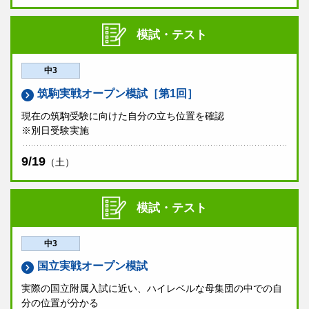
ご不明な点がございましたら、塾生は
お通いの校舎
へ、早稲田アカデミーにお通いでない方はカスタマー
模試・テスト
センター
0120-97-3737
までお問い合わせくださ
い。
中3
申込方法
筑駒実戦オープン模試［第1回］
以下の「お申し込みボタン」よりお申し込みください。
現在の筑駒受験に向けた自分の立ち位置を確認
「8/30当日会場」でお申し込み後、塾生は
お通いの校舎
へ、早稲
※別日受験実施
田アカデミーにお通いでない方はカスタマーセンター
0120-97-3737
まで別日会場受験ご希望の旨をご連絡ください。
9/19
（土）
申込締切
8/20（木）19:00
模試・テスト
中3
国立実戦オープン模試
実際の国立附属入試に近い、ハイレベルな母集団の中での自
分の位置が分かる