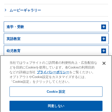
ムービーギャラリー
進学・受験
英語教室
幼児教育
早稲田アカデミー 個別進学館
English ENGINE
幼児教室サンキッズ
医学部予備校
当社ではウェブサイトのご訪問者の利便性向上・広告配信な
どを目的にCookieを使用しています。各Cookieの利用目的
などの詳細は当社
プライバシーポリシー
をご覧ください。
野田クルゼ
オプトアウトやCookie設定をカスタマイズするには、
「Cookie設定」をクリックしてください。
Cookie 設定
株式会社早稲田アカデミー
こちらは
「東京」
のページです。
水戸アカデミー
同意しない
会社案内・IR情報
採用情報
閲覧環境
サイトマップ
クオード
【他の地域を選択】
プライバシーポリシー
個人情報の利用目的・取扱いに関する公表事項