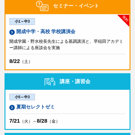
セミナー・イベント
無料
小1～中3
開成中学・高校 学校講演会
開成学園・野水校長先生による基調講演と、早稲田アカデミ
ー講師による座談会を実施
8/22
（土）
講座・講習会
小5～中3
夏期セレクトゼミ
7/21
8/28
（火）～
（金）