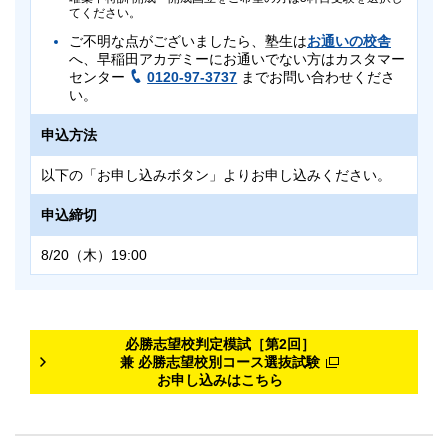
てください。
ご不明な点がございましたら、塾生は
お通いの校舎
へ、早稲田アカデミーにお通いでない方はカスタマー
センター
0120-97-3737
までお問い合わせくださ
い。
申込方法
以下の「お申し込みボタン」よりお申し込みください。
申込締切
8/20（木）19:00
別日会場受験（当日に都立
別日会場受験（当日に出席
対象
対象
Vもぎを受験する方）
日数に関わる学校行事があ
る方）
必勝志望校判定模試［第2回］
※
※
首都圏外および首都圏内の一部地域
首都圏外および首都圏内の一部地域
・海外にお住まいの
・海外にお住まいの
兼 必勝志望校別コース選抜試験
中3
中3
お申し込みはこちら
8/30（日）に出席日数に関わる学校行事（修学旅行・運動会・文
こちら
対象地域の詳細については
をご確認ください。
別日会場受験
化祭・授業など）があり当日自宅受験に参加できない方が対象とな
（当日に都立Vもぎを受験する方）
ります。
日程
こちら
対象地域の詳細については
をご確認ください。