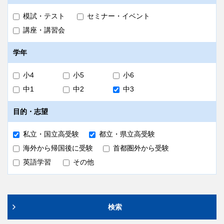
い。
会場
模試・テスト
セミナー・イベント
申込方法
講座・講習会
5科コースはExiV西日暮里校、3科コースはExiV新宿校から
以下の「お申し込みボタン」よりお申し込みください。
Zoomを用いたオンライン上での実施となります。
学年
申込締切
内容
小4
小5
小6
8/20（木）19:00
開成高・国立附属高・早慶附属高をはじめとする難関高校
中1
中2
中3
の、今年の入試総括、来年の入試動向、『必勝志望校別コ
ース』のシステムの説明を行います。
目的・志望
参加特典
私立・国立高受験
都立・県立高受験
「合格への道」をプレゼント致します。
海外から帰国後に受験
首都圏外から受験
対象
備考
英語学習
その他
中3
6/27（土）に実施済みの第1回説明会と同内容になり
8/30（日）に出席日数に関わる学校行事（修学旅行・運動会・文
ます。
化祭・授業など）があり当日会場受験に参加できない方が対象とな
必勝志望校判定模試［第2回］を受験される方の保護
ります。
検索
者様のみご参加いただけます。保護者説明会のみのお
申し込みはできませんのでご了承ください。
日程