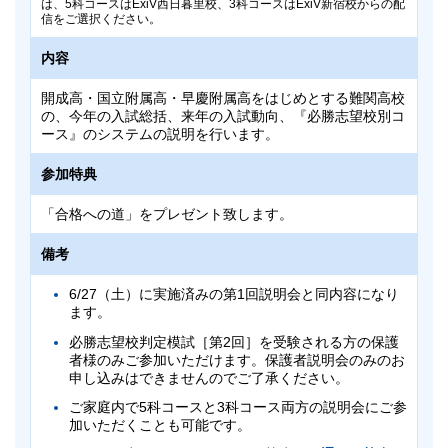
は、5科コースはExiV西日暮里校、3科コースはExiV新宿校からの配
吉祥寺校
国分寺校
作成手順
ない方は、
をご参照の上、作成をお願い致します。
信をご選択ください。
備考
紙での成績帳票の返却はございません。
調布校
新百合ヶ丘校
内容
5科目受験（英語・数学・国語・理科・社会）・3科目
所沢校
松戸校
備考
受験（英語・数学・国語）いずれかを選択してくださ
い。
開成高・国立附属高・早慶附属高をはじめとする難関高校
5科目受験と3科目受験で会場が異なります。
5科目受験（英語・数学・国語・理科・社会）・3科目
早稲田アカデミーにお通いの方は所属校舎ごとに会場の指定がご
の、今年の入試総括、来年の入試動向、『必勝志望校別コ
受験（英語・数学・国語）いずれかを選択してくださ
成績優秀者には特待認定がございます。
こちら
ざいますので、
でご確認ください。
ース』のシステムの説明を行います。
い。
9月または10月からの
必勝志望校別コース
（後期）と
費用
成績優秀者には特待認定がございます。
参加特典
土曜集中特訓
（9月無料体験・10月正式開講）、9月
または10月からの
私立実力錬成コース
の受講資格、お
9月または10月からの
必勝志望校別コース
（後期）と
無料
よび10月からの特訓（SK）クラス入室資格の審査を
「合格への道」をプレゼント致します。
土曜集中特訓
（9月無料体験・10月正式開講）、9月
兼ねます。
または10月からの
私立実力錬成コース
の受講資格、お
必勝志望校別コース 筑駒・開成・国立必勝クラスおよび土
持ち物
備考
よび10月からの特訓（SK）クラス入室資格の審査を
曜集中特訓 開成・開成国立をご希望の方は5科目受験を選択し
兼ねます。
てください。
受験票、筆記用具、二次元コードシール
必勝志望校別コース 筑駒・開成・国立必勝クラスおよび土
6/27（土）に実施済みの第1回説明会と同内容になり
ご不明な点がございましたら、塾生は
お通いの校舎
曜集中特訓 開成・開成国立をご希望の方は5科目受験を選択し
ます。
てください。
へ、早稲田アカデミーにお通いでない方はカスタマー
成績帳票
センター
0120-97-3737
（海外にお住まいの方は早
必勝志望校判定模試［第2回］を受験される方の保護
ご不明な点がございましたら、塾生は
お通いの校舎
稲田アカデミー国際部
03-5954-1161
）までお問い
者様のみご参加いただけます。保護者説明会のみのお
へ、早稲田アカデミーにお通いでない方はカスタマー
9/3（木）より
早稲田アカデミーOnline
にて閲覧いた
合わせください。
申し込みはできませんのでご了承ください。
センター
0120-97-3737
（海外にお住まいの方は早
だけます。
稲田アカデミー国際部
03-5954-1161
）までお問い
ご家庭内で5科コースと3科コース両方の説明会にご参
早稲田アカデミーOnlineのアカウント作成・生徒追加がお済みで
申込方法
合わせください。
加いただくことも可能です。
作成手順
ない方は、
をご参照の上、作成をお願い致します。
紙での成績帳票の返却はございません。