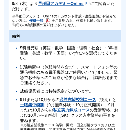
9/3（木）より
早稲田アカデミーOnline
にて閲覧いた
だけます。
早稲田アカデミーOnlineのアカウント作成・生徒追加がお済みで
作成手順
ない方は、
をご参照の上、作成をお願い致します。
紙での成績帳票の返却はございません。
備考
5科目受験（英語・数学・国語・理科・社会）・3科目
受験（英語・数学・国語）いずれかを選択してくださ
い。
試験時間中（休憩時間を含む）、スマートフォン等の
通信機能のある電子機器はご使用いただけません。緊
急でお子様へのご連絡が必要な場合は、試験会場まで
ご連絡ください。
成績優秀者には特待認定がございます。
9月または10月からの
必勝志望校別コース
（後期）と
土曜集中特訓
（9月無料体験・10月正式開講）、9月
または10月からの
私立実力錬成コース
の受講資格、お
よび10月からの特訓（SK）クラス入室資格の審査を
兼ねます。
必勝志望校別コース 筑駒・開成・国立必勝クラスおよび土
曜集中特訓 開成・開成国立をご希望の方は5科目受験を選択し