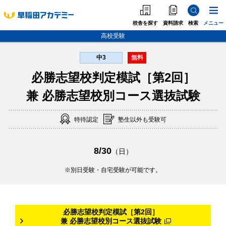
校舎を探す
資料請求
検索
メニュー
高校受験
中3
無料
中学受験
必勝志望校判定模試［第2回］
高校受験
兼 必勝志望校別コース選抜試験
大学受験
個別指導
特待認定
塾生以外も受験可
海外·帰国·首都圏外
8/30
（日）
英語教室
別日受験・自宅受験が可能です。
必勝志望校判定模試［第2回］
兼 必勝志望校別コース選抜試験